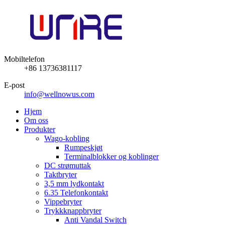
Mobiltelefon
+86 13736381117
E-post
info@wellnowus.com
Hjem
Om oss
Produkter
Wago-kobling
Rumpeskjøt
Terminalblokker og koblinger
DC strømuttak
Taktbryter
3,5 mm lydkontakt
6.35 Telefonkontakt
Vippebryter
Trykkknappbryter
Anti Vandal Switch