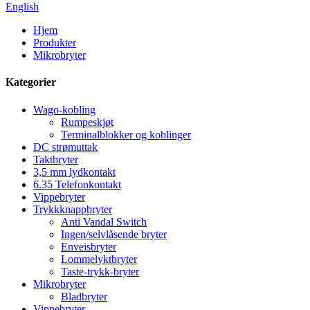
English
Hjem
Produkter
Mikrobryter
Kategorier
Wago-kobling
Rumpeskjøt
Terminalblokker og koblinger
DC strømuttak
Taktbryter
3,5 mm lydkontakt
6.35 Telefonkontakt
Vippebryter
Trykkknappbryter
Anti Vandal Switch
Ingen/selvlåsende bryter
Enveisbryter
Lommelyktbryter
Taste-trykk-bryter
Mikrobryter
Bladbryter
Vippebryter