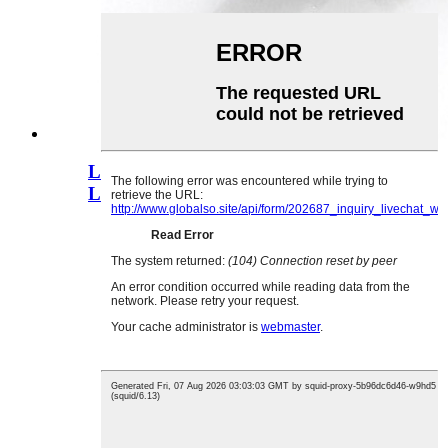
Laget i Kina MS-007 Micro Switch
Limit Detecti...