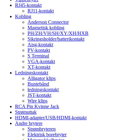
RJ45-kontakt
RJ11-kontakt
Kobling
Anderson Connector
Magnetisk kobling
PH/ZH/VH/SH/XY/XH/HXB
Sikringsholder/batterikontakt
Aisg-kontakt
PV-kontakt
S Terminal
VGA-kontakt
XT-kontakt
Ledningskontakt
Alligator klips
Buntebånd
ledningskontakt
JST-kontakt
Wire klips
RCA Pin Kvinne Jack
Strømuttak
HDMI-adapter/USB/HDMI-kontakt
Andre brytere
Strømbryteren
Elektrisk borebryter