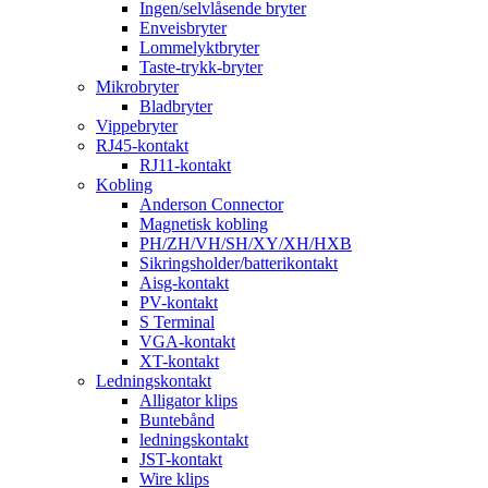
Ingen/selvlåsende bryter
Enveisbryter
Lommelyktbryter
Taste-trykk-bryter
Mikrobryter
Bladbryter
Vippebryter
RJ45-kontakt
RJ11-kontakt
Kobling
Anderson Connector
Magnetisk kobling
PH/ZH/VH/SH/XY/XH/HXB
Sikringsholder/batterikontakt
Aisg-kontakt
PV-kontakt
S Terminal
VGA-kontakt
XT-kontakt
Ledningskontakt
Alligator klips
Buntebånd
ledningskontakt
JST-kontakt
Wire klips