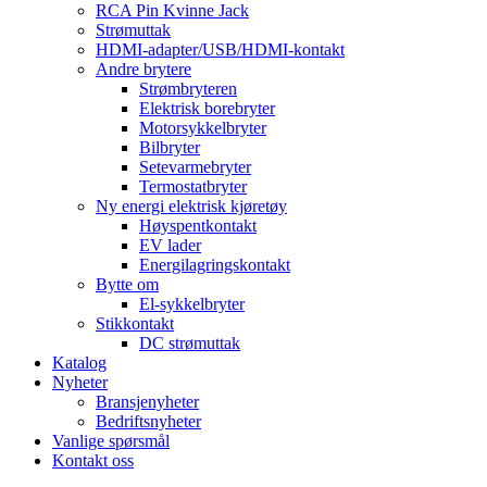
RCA Pin Kvinne Jack
Strømuttak
HDMI-adapter/USB/HDMI-kontakt
Andre brytere
Strømbryteren
Elektrisk borebryter
Motorsykkelbryter
Bilbryter
Setevarmebryter
Termostatbryter
Ny energi elektrisk kjøretøy
Høyspentkontakt
EV lader
Energilagringskontakt
Bytte om
El-sykkelbryter
Stikkontakt
DC strømuttak
Katalog
Nyheter
Bransjenyheter
Bedriftsnyheter
Vanlige spørsmål
Kontakt oss